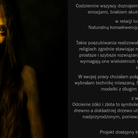
Codziennie wszyscy doznajemy
emocjami, brakiem skute
w relacji l
Naturalną konsekwencją
Takie poszukiwania realizowali 
religiach zgodnie stawiając 
prostsze i szybsze rozwiązani
wymagają one wieloletnich 
W swojej pracy chciałam poł
wybrałam technikę mieszaną. Sz
modelki z długim
z w
Odcienie żółci i złota to symbol
drewno a dokładniej drzewo u
nadprzyrodzonym, ponieważ
Projekt dostępny 