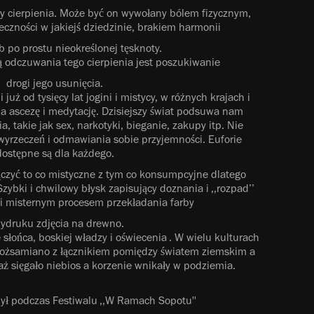
 cierpienia. Może być on wywołany bólem fizycznym,
czności w jakiejś dziedzinie, brakiem harmonii
ub po prostu nieokreślonej tęsknoty.
 odczuwania tego cierpienia jest poszukiwanie
drogi jego usunięcia.
już od tysięcy lat jogini i mistycy, w różnych krajach i
na ascezę i medytację. Dzisiejszy świat podsuwa nam
a, takie jak sex, narkotyki, bieganie, zakupy itp. Nie
wyrzeczeń i odmawiania sobie przyjemności. Euforie
dostępne są dla każdego.
ączyć to co mistyczne z tym co konsumpcyjne dlatego
ybki i chwilowy błysk zapisujący doznania i ,,rozpad’’
 i misternym procesem przekładania farby
ydruku zdjęcia na drewno.
e słońca, boskiej władzy i oświecenia . W wielu kulturach
tożsamiano z łącznikiem pomiędzy światem ziemskim a
 sięgało niebios a korzenie wnikały w podziemia.
był podczas Festiwalu ,,W Ramach Sopotu''