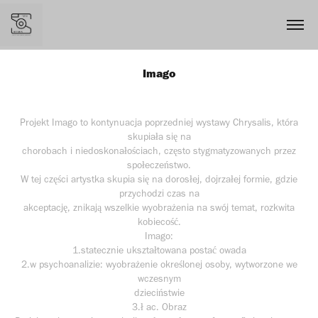
Imago
Projekt Imago to kontynuacja poprzedniej wystawy Chrysalis, która
skupiała się na
chorobach i niedoskonałościach, często stygmatyzowanych przez
społeczeństwo.
W tej części artystka skupia się na dorosłej, dojrzałej formie, gdzie
przychodzi czas na
akceptację, znikają wszelkie wyobrażenia na swój temat, rozkwita
kobiecość.
Imago:
1.statecznie ukształtowana postać owada
2.w psychoanalizie: wyobrażenie określonej osoby, wytworzone we
wczesnym
dzieciństwie
3.ł ac. Obraz