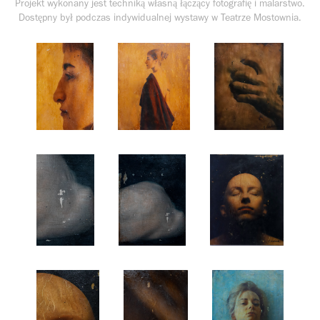
Projekt wykonany jest techniką własną łączący fotografię i malarstwo.
Dostępny był podczas indywidualnej wystawy w Teatrze Mostownia.